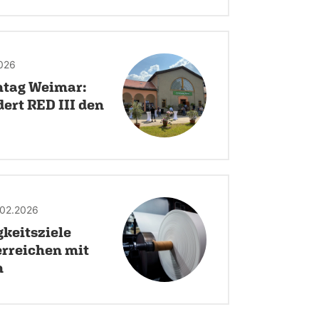
2026
tag Weimar:
ert RED III den
7.02.2026
keitsziele
erreichen mit
n