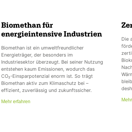
Biomethan für
Ze
energieintensive Industrien
Die 
förd
Biomethan ist ein umweltfreundlicher
zert
Energieträger, der besonders im
Biok
Industriesektor überzeugt. Bei seiner Nutzung
Nach
entstehen kaum Emissionen, wodurch das
Wärm
CO₂-Einsparpotenzial enorm ist. So trägt
blei
Biomethan aktiv zum Klimaschutz bei –
desh
effizient, zuverlässig und zukunftssicher.
Mehr
Mehr erfahren